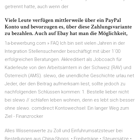
getrennt hatte, auch wenn der
Viele Leute verfügen mittlerweile über ein PayPal
Konto und bevorzugen es, über diese Zahlungsvariante
zu bezahlen. Auch auf Ebay hat man die Möglichkeit,
1a-bewerbung.com » FAQ Ich bin seit vielen Jahren in der
Integration Stellensuchender beschäftigt mit über 1´00
erfolgreichen Beratungen. Akkreditiert als Jobcoach für
Kaderleute von den Arbeitsämtern in der Schweiz (RAV) und
Österreich (AMS). slewo, die unendliche Geschichte urlau.net
Jeder, der den Beitrag aufmerksam liest, sollte jedoch zu
nachfolgenden Schlüssen kommen: 1. Bestelle lieber nicht
bei slewo // schlafen leben wohnen, denn es lebt sich besser
ohne slewo. comdirect Kontowechsel: Ein langer Weg zum
Ziel - Finanzrocker
Alles Wissenswerte zu Zoll und Einfuhrumsatzsteuer bei
Bestellungen aus China-Shops: • Freibeträge • Steuersätze •